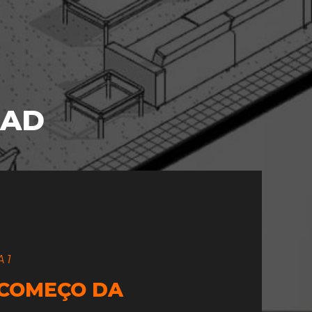
CAD
 1
 COMEÇO DA