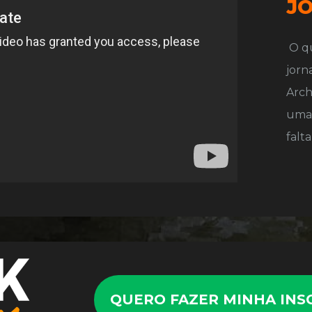
J
 O que é preciso para começar sua 
jorn
Arch
uma 
falt
QUERO FAZER MINHA INS