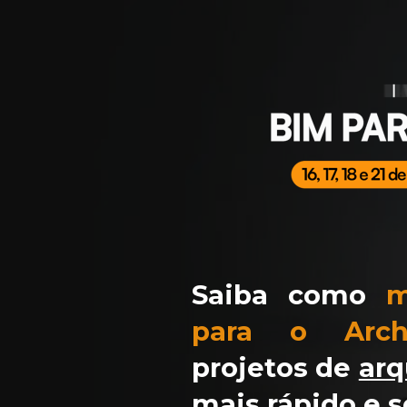
Saiba como 
m
para o Arch
projetos de 
arq
mais rápido
e s