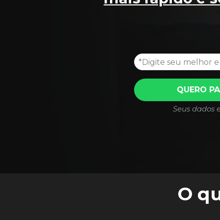
QUERO PA
Seus dados e
O qu