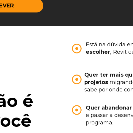
EVER
Está na dúvida en
escolher,
 Revit o
Quer ter mais qua
projetos
 migrand
sabe por onde co
o é 
Quer abandonar 
ocê 
e passar a desen
programa.