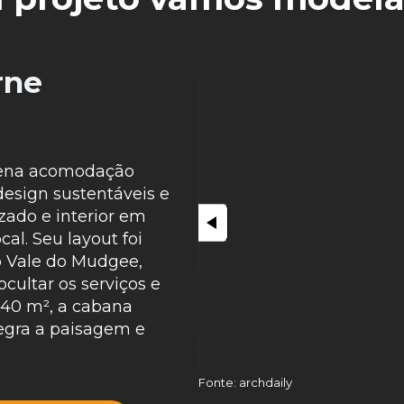
rne
ena acomodação 
design sustentáveis e 
zado e interior em 
al. Seu layout foi 
 Vale do Mudgee, 
cultar os serviços e 
40 m², a cabana 
gra a paisagem e 
Fonte: archdaily