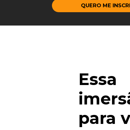
QUERO ME INSCR
Essa 
imersã
para v