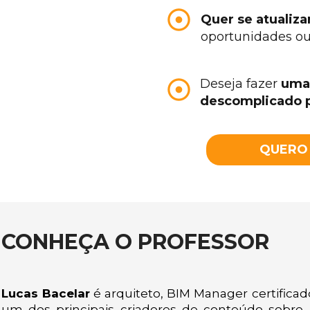
Quer se atualiza
oportunidades ou 
Deseja fazer
 uma
descomplicado p
QUERO 
CONHEÇA O PROFESSOR
Lucas Bacelar
é arquiteto, BIM Manager certifica
um dos principais criadores de conteúdo sobre 