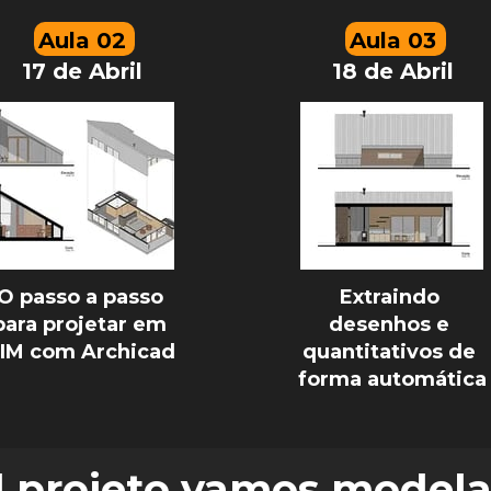
Aula 02
Aula 03
17 de Abril
18 de Abril
O passo a passo 
Extraindo 
para projetar em 
desenhos e 
BIM com Archicad 
quantitativos de 
forma automática
 projeto vamos modela