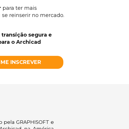
r
 para ter mais 
se reinserir no mercado.
 transição segura e 
ara o Archicad
ME INSCREVER
do pela GRAPHISOFT e 
Archicad na América 