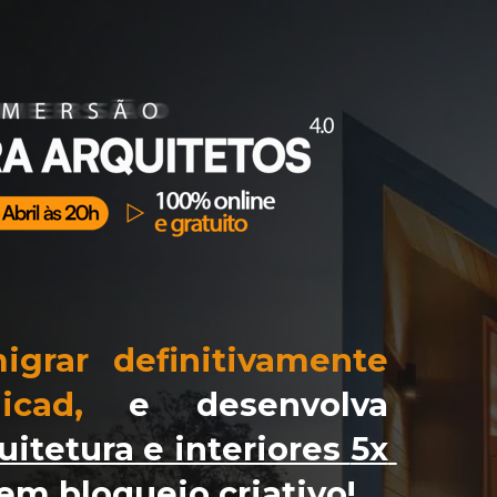
igrar
definitivamente
icad
,
e 
desenvolva 
uitetura e interiores
5x 
em bloqueio criativo
!