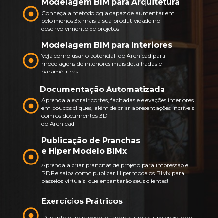
Modelagem BIM para Arquitetura
Conheça a metodologia capaz de aumentar em 
pelo menos 3x mais a sua produtividade no 
desenvolvimento de projetos
Modelagem BIM para Interiores
Veja como usar o potencial  do Archicad para 
modelagens de interiores mais detalhadas e 
paramétricas
Documentação Automatizada
Aprenda a extrair cortes, fachadas e elevações interiores 
em poucos cliques, além de criar apresentações incríveis 
com os documentos 3D
do Archicad
Publicação de Pranchas 
e Hiper Modelo BIMx
Aprenda a criar pranchas de projeto para impressão e 
PDF e saiba como publicar Hipermodelos BIMx para 
passeios virtuais  que encantarão seus clientes!
Exercícios Prátricos
Durante o treinamento faremos juntos um projeto do 